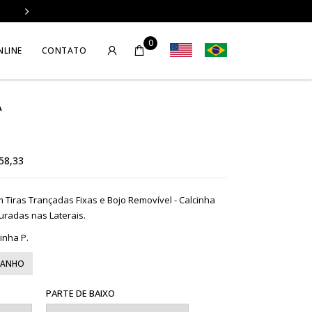
O DE BRINDE
FRETE GRÁTIS NAS COMPRAS ACIMA DE R
0
NLINE
CONTATO
A
58,33
om Tiras Trançadas Fixas e Bojo Removível - Calcinha
uradas nas Laterais.
inha P.
MANHO
PARTE DE BAIXO