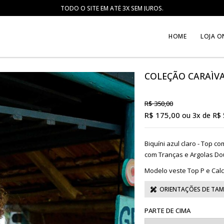
COMPRAS ACIMA DE R$ 700,00 GANHAM UM BIQUÍNI SORTID
HOME
LOJA O
COLEÇÃO CARAÌV
R$ 350,00
R$ 175,00
ou
3x
de
R$ 
Biquíni azul claro - Top c
com Tranças e Argolas Do
Modelo veste Top P e Calc
ORIENTAÇÕES DE TA
PARTE DE CIMA